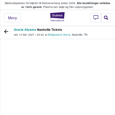
Marknadsplatsen för biljetter till liveevenemang sedan 2009.
Alla beställningar omfattas
ns köper och säljer biljetter.
av 100% garanti.
Priserna kan skilja sig från ursprungspriset.
StubHub – där fans
Meny
Gracie Abrams
Nashville Tickets
sön 14 feb. 2027
•
20:00
at
Bridgestone Arena
,
Nashville
,
TN