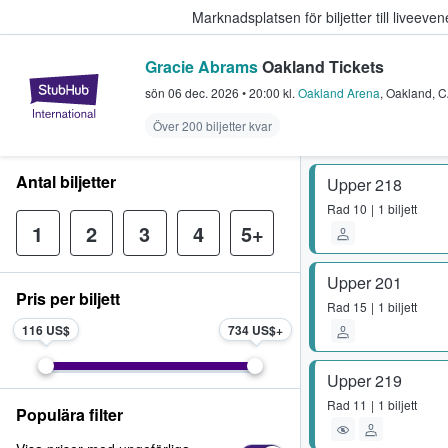
Marknadsplatsen för biljetter till livee
Gracie Abrams
Oakland Tickets
StubHub – där fans köper och sälje
sön 06 dec. 2026
•
20:00
kl.
Oakland Arena
,
Oakland
,
C
Över 200 biljetter kvar
Antal biljetter
Upper 218
Rad
10
1 biljett
1
2
3
4
5+
Upper 201
Pris per biljett
Rad
15
1 biljett
116 US$
734 US$
Upper 219
Rad
11
1 biljett
Populära filter