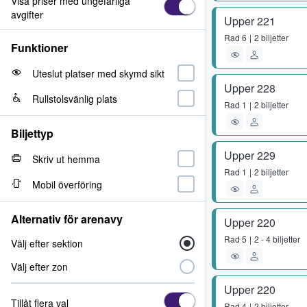
Visa priser med ungefärliga
avgifter
Upper 221
Rad
6
2 biljetter
Funktioner
Uteslut platser med skymd sikt
Upper 228
Rullstolsvänlig plats
Rad
1
2 biljetter
Biljettyp
Upper 229
Skriv ut hemma
Rad
1
2 biljetter
Mobil överföring
Alternativ för arenavy
Upper 220
Rad
5
2 - 4 biljetter
Välj efter sektion
Välj efter zon
Upper 220
Tillåt flera val
Rad
4
2 biljetter