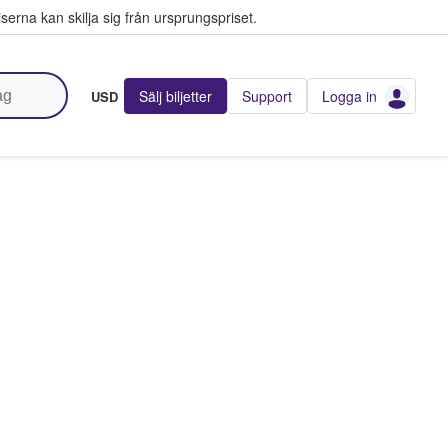
serna kan skilja sig från ursprungspriset.
Sälj biljetter
Support
Logga in
USD