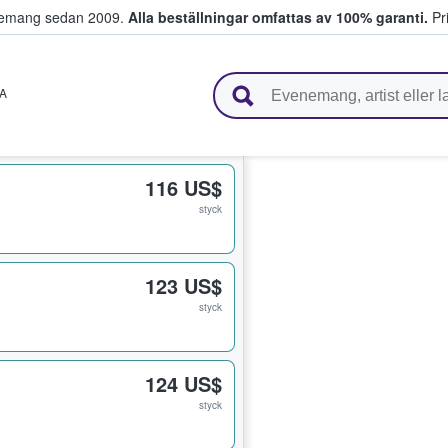
venemang sedan 2009.
Alla beställningar omfattas av 100% garanti.
Pri
r biljetter.
A
116 US$
styck
123 US$
styck
124 US$
styck