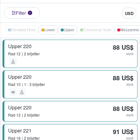
Filter
USD
1
Elevated Floor
Lower
Upper
Concourse Suite
Mezzanine 
Upper 220
88 US$
Rad
12
2 biljetter
styck
Upper 220
88 US$
Rad
10
1 - 3 biljetter
styck
Upper 220
88 US$
Rad
12
2 biljetter
styck
Upper 221
91 US$
Rad
16
2 biljetter
styck