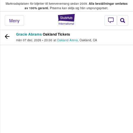
Marknadsplatsen för biljetter till liveevenemang sedan 2009.
Alla beställningar omfattas
ns köper och säljer biljetter.
av 100% garanti.
Priserna kan skilja sig från ursprungspriset.
StubHub – där fans
Meny
Gracie Abrams
Oakland Tickets
mån 07 dec. 2026
•
20:00
at
Oakland Arena
,
Oakland
,
CA