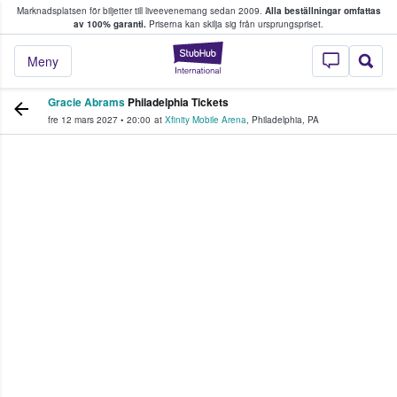
Marknadsplatsen för biljetter till liveevenemang sedan 2009.
Alla beställningar omfattas
ns köper och säljer biljetter.
av 100% garanti.
Priserna kan skilja sig från ursprungspriset.
StubHub – där fans
Meny
Gracie Abrams
Philadelphia Tickets
fre 12 mars 2027
•
20:00
at
Xfinity Mobile Arena
,
Philadelphia
,
PA