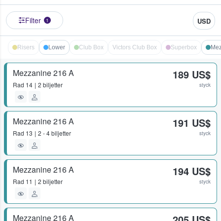
Filter
USD
1
Risers
Lower
Club Box
Victors Club Box
Superbox
Mez
Mezzanine 216 A
189 US$
Rad
14
2 biljetter
styck
Mezzanine 216 A
191 US$
Rad
13
2 - 4 biljetter
styck
Mezzanine 216 A
194 US$
Rad
11
2 biljetter
styck
Mezzanine 216 A
205 US$