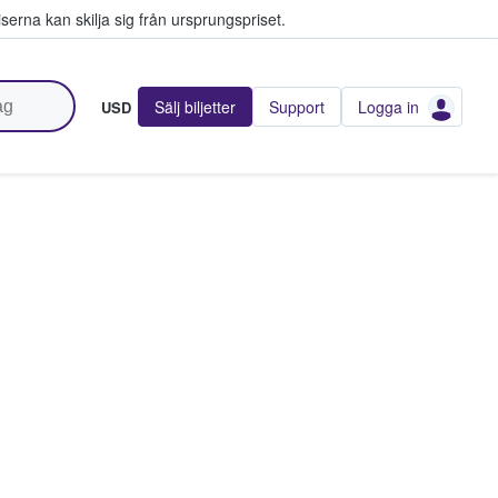
serna kan skilja sig från ursprungspriset.
Sälj biljetter
Support
Logga in
USD