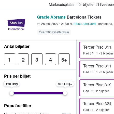
Marknadsplatsen för biljetter till livee
Gracie Abrams
Barcelona Tickets
StubHub – där fans köper och sälje
fre 28 maj 2027
•
21:00
kl.
Palau Sant Jordi
,
Barcelona
,
Över 200 biljetter kvar
Antal biljetter
Tercer Piso 311
Rad
34
1 - 3 biljetter
1
2
3
4
5+
Tercer Piso 311
Rad
35
1 - 3 biljetter
Pris per biljett
120 US$
995 US$
Tercer Piso 319
Rad
36
2 biljetter
Tercer Piso 324
Populära filter
Rad
37
2 biljetter