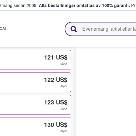
venemang sedan 2009.
Alla beställningar omfattas av 100% garanti.
Pri
r biljetter.
CAT
121 US$
styck
122 US$
styck
123 US$
styck
130 US$
styck