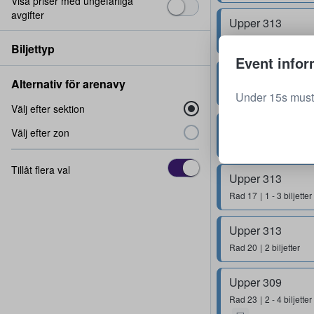
Visa priser med ungefärliga
avgifter
Upper 313
Rad
18
1 - 3 biljetter
Biljettyp
Event infor
Upper 312
Alternativ för arenavy
Rad
17
1 - 3 biljetter
Under 15s must 
Välj efter sektion
Upper 313
Välj efter zon
Rad
22
1 - 4 biljetter
Tillåt flera val
Upper 313
Rad
17
1 - 3 biljetter
Upper 313
Rad
20
2 biljetter
Upper 309
Rad
23
2 - 4 biljetter