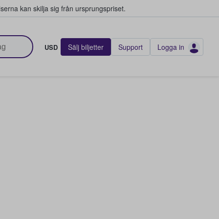
serna kan skilja sig från ursprungspriset.
Sälj biljetter
Support
Logga in
USD