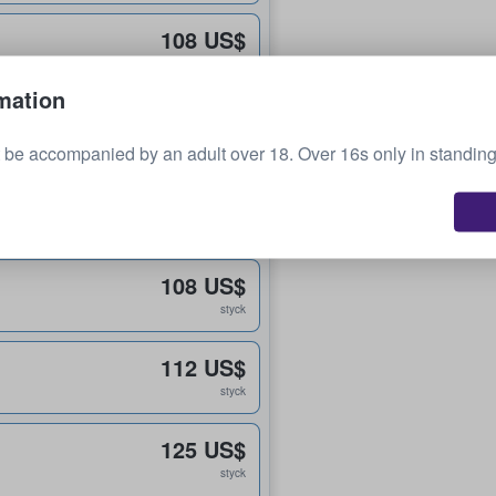
108 US$
styck
mation
108 US$
styck
be accompanied by an adult over 18. Over 16s only in standing
108 US$
styck
108 US$
styck
112 US$
styck
125 US$
styck