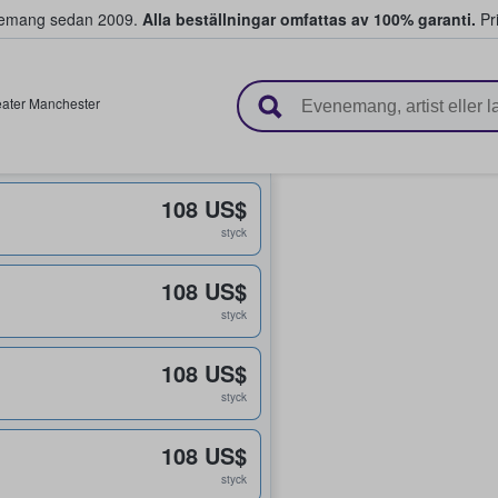
venemang sedan 2009.
Alla beställningar omfattas av 100% garanti.
Pri
r biljetter.
ater Manchester
108 US$
styck
108 US$
styck
108 US$
styck
108 US$
styck