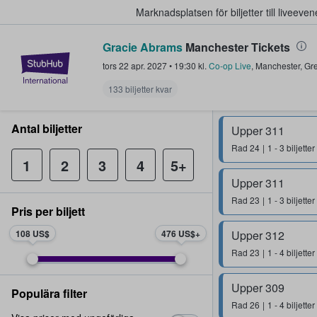
Marknadsplatsen för biljetter till livee
Gracie Abrams
Manchester Tickets
StubHub – där fans köper och sälje
tors 22 apr. 2027
•
19:30
kl.
Co-op Live
,
Manchester
,
Gre
133 biljetter kvar
Antal biljetter
Upper 311
Rad
24
1 - 3 biljetter
1
2
3
4
5+
Upper 311
Rad
23
1 - 3 biljetter
Pris per biljett
108 US$
476 US$
Upper 312
Rad
23
1 - 4 biljetter
Upper 309
Populära filter
Rad
26
1 - 4 biljetter