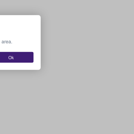
 area.
Ok