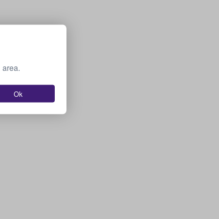
 area.
Ok