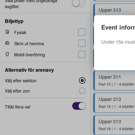
Visa priser med ungefärliga
avgifter
Upper 313
Rad
21
1 - 4 biljetter
Biljettyp
Event infor
Upper 312
Fysisk
Rad
20
1 - 4 biljetter
Under 15s must 
Skriv ut hemma
Upper 313
Mobil överföring
Rad
20
1 - 4 biljetter
Alternativ för arenavy
Upper 311
Välj efter sektion
Rad
15
1 - 4 biljetter
Välj efter zon
Upper 313
Tillåt flera val
Rad
19
1 - 4 biljetter
Upper 313
Rad
19
1 - 4 biljetter