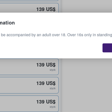
139 US$
styck
mation
139 US$
styck
be accompanied by an adult over 18. Over 16s only in standing
139 US$
styck
139 US$
styck
139 US$
styck
139 US$
styck