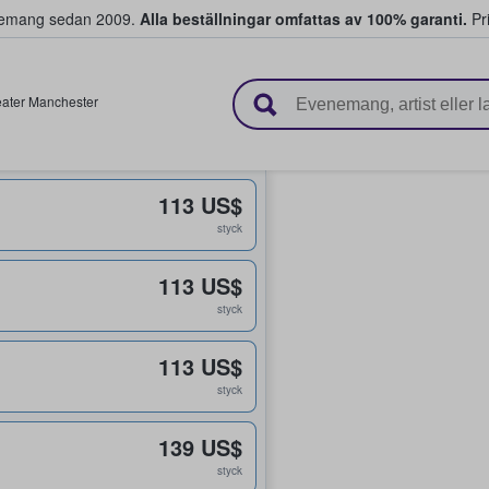
venemang sedan 2009.
Alla beställningar omfattas av 100% garanti.
Pri
r biljetter.
ater Manchester
113 US$
styck
113 US$
styck
113 US$
styck
139 US$
styck