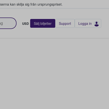
serna kan skilja sig från ursprungspriset.
Sälj biljetter
Support
Logga in
USD