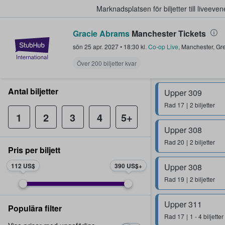
Marknadsplatsen för biljetter till livee
Gracie Abrams
Manchester Tickets
StubHub – där fans köper och sälje
sön 25 apr. 2027
•
18:30
kl.
Co-op Live
,
Manchester
,
Gre
Över 200 biljetter kvar
Antal biljetter
Upper 309
Rad
17
2 biljetter
1
2
3
4
5+
Upper 308
Rad
20
2 biljetter
Pris per biljett
112 US$
390 US$
Upper 308
Rad
19
2 biljetter
Upper 311
Populära filter
Rad
17
1 - 4 biljetter