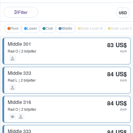
Filter
USD
Floor
Lower
Club
Middle
Suite Level III
Suite Level V
Middle 301
83 US$
Rad
O
2 biljetter
styck
Middle 333
84 US$
Rad
L
2 biljetter
styck
Middle 316
84 US$
Rad
O
2 biljetter
styck
Middle 333
84 US$