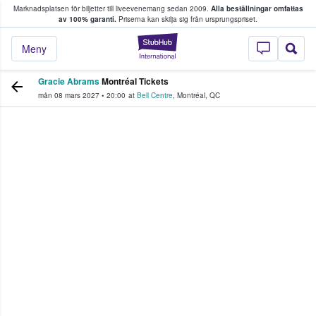
Marknadsplatsen för biljetter till liveevenemang sedan 2009.
Alla beställningar omfattas
ns köper och säljer biljetter.
av 100% garanti.
Priserna kan skilja sig från ursprungspriset.
StubHub – där fans
Meny
Gracie Abrams
Montréal Tickets
mån 08 mars 2027
•
20:00
at
Bell Centre
,
Montréal
,
QC