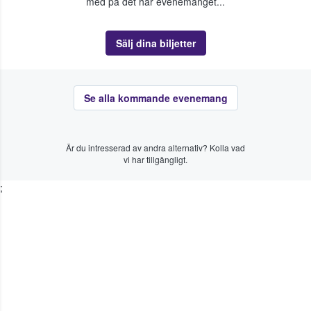
med på det här evenemanget...
Sälj dina biljetter
Se alla kommande evenemang
Är du intresserad av andra alternativ? Kolla vad
vi har tillgängligt.
;