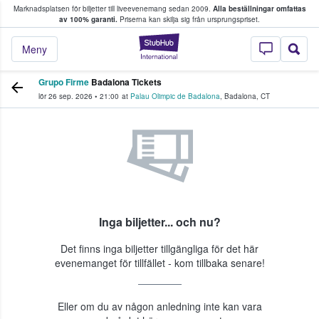
Marknadsplatsen för biljetter till liveevenemang sedan 2009.
Alla beställningar omfattas
ns köper och säljer biljetter.
av 100% garanti.
Priserna kan skilja sig från ursprungspriset.
StubHub – där fans
Meny
Grupo Firme
Badalona Tickets
lör 26 sep. 2026
•
21:00
at
Palau Olimpic de Badalona
,
Badalona
,
CT
Inga biljetter... och nu?
Det finns inga biljetter tillgängliga för det här
evenemanget för tillfället - kom tillbaka senare!
Eller om du av någon anledning inte kan vara