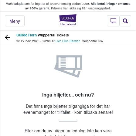
Marknadsplatsen för biljetter till liveevenemang sedan 2009.
Alla beställningar omfattas
ns köper och säljer biljetter.
av 100% garanti.
Priserna kan skilja sig från ursprungspriset.
StubHub – där fans
Meny
Guildo Horn
Wuppertal Tickets
fre 27 nov. 2026
•
20:00
at
Live Club Barmen
,
Wuppertal
,
NW
Inga biljetter... och nu?
Det finns inga biljetter tillgängliga för det här
evenemanget för tillfället - kom tillbaka senare!
Eller om du av någon anledning inte kan vara