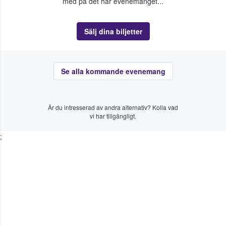
med på det här evenemanget...
Sälj dina biljetter
Se alla kommande evenemang
Är du intresserad av andra alternativ? Kolla vad
vi har tillgängligt.
;