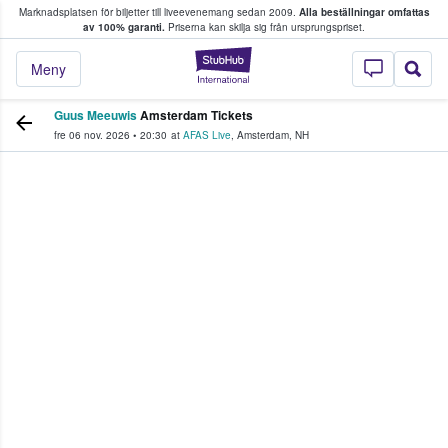
Marknadsplatsen för biljetter till liveevenemang sedan 2009.
Alla beställningar omfattas
ns köper och säljer biljetter.
av 100% garanti.
Priserna kan skilja sig från ursprungspriset.
StubHub – där fans
Meny
Guus Meeuwis
Amsterdam Tickets
fre 06 nov. 2026
•
20:30
at
AFAS Live
,
Amsterdam
,
NH