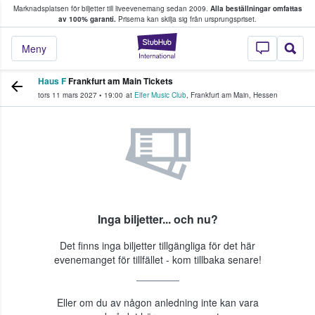
Marknadsplatsen för biljetter till liveevenemang sedan 2009.
Alla beställningar omfattas
ns köper och säljer biljetter.
av 100% garanti.
Priserna kan skilja sig från ursprungspriset.
StubHub – där fans
Meny
Haus F
Frankfurt am Main Tickets
tors 11 mars 2027
•
19:00
at
Elfer Music Club
,
Frankfurt am Main
,
Hessen
Inga biljetter... och nu?
Det finns inga biljetter tillgängliga för det här
evenemanget för tillfället - kom tillbaka senare!
Eller om du av någon anledning inte kan vara