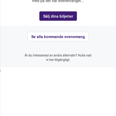
med på det här evenemanget...
Sälj dina biljetter
Se alla kommande evenemang
Är du intresserad av andra alternativ? Kolla vad
vi har tillgängligt.
;