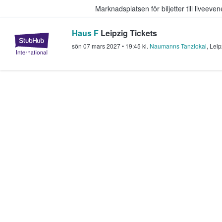
Marknadsplatsen för biljetter till livee
Haus F
Leipzig Tickets
StubHub – där fans köper och sälje
sön 07 mars 2027
•
19:45
kl.
Naumanns Tanzlokal
,
Leip