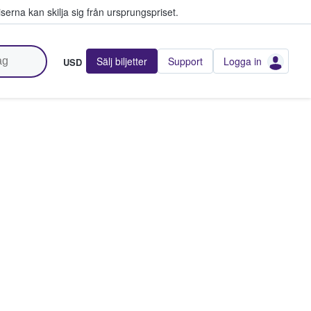
serna kan skilja sig från ursprungspriset.
Sälj biljetter
Support
Logga in
USD