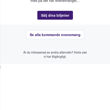
med på det här evenemanget...
Sälj dina biljetter
Se alla kommande evenemang
Är du intresserad av andra alternativ? Kolla vad
vi har tillgängligt.
;