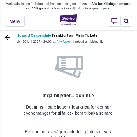
Marknadsplatsen för biljetter till liveevenemang sedan 2009.
Alla beställningar omfattas
ns köper och säljer biljetter.
av 100% garanti.
Priserna kan skilja sig från ursprungspriset.
StubHub – där fans
Meny
Howard Carpendale
Frankfurt am Main Tickets
sön 20 juni 2027
•
20:00
at
Alte Oper
,
Frankfurt am Main
,
HE
Inga biljetter... och nu?
Det finns inga biljetter tillgängliga för det här
evenemanget för tillfället - kom tillbaka senare!
Eller om du av någon anledning inte kan vara