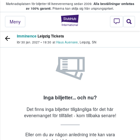
Marknadsplatsen för biljetter till liveevenemang sedan 2009.
Alla beställningar omfattas
ns köper och säljer biljetter.
av 100% garanti.
Priserna kan skilja sig från ursprungspriset.
StubHub – där fans
Meny
Imminence
Leipzig Tickets
lör 30 jan. 2027
•
19:30
at
Haus Auensee
,
Leipzig
,
SN
Inga biljetter... och nu?
Det finns inga biljetter tillgängliga för det här
evenemanget för tillfället - kom tillbaka senare!
Eller om du av någon anledning inte kan vara