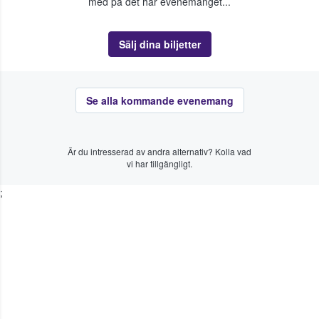
med på det här evenemanget...
Sälj dina biljetter
Se alla kommande evenemang
Är du intresserad av andra alternativ? Kolla vad
vi har tillgängligt.
;