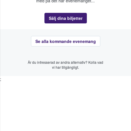
med på det här evenemanget...
Sälj dina biljetter
Se alla kommande evenemang
Är du intresserad av andra alternativ? Kolla vad
vi har tillgängligt.
;