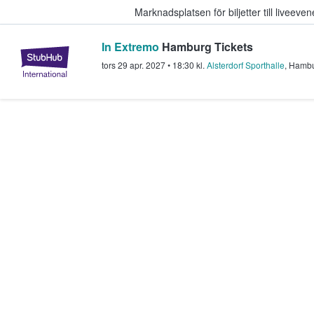
Marknadsplatsen för biljetter till livee
In Extremo
Hamburg Tickets
StubHub – där fans köper och sälje
tors 29 apr. 2027
•
18:30
kl.
Alsterdorf Sporthalle
,
Hamb