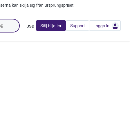
serna kan skilja sig från ursprungspriset.
Sälj biljetter
Support
Logga in
USD