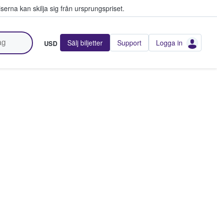
serna kan skilja sig från ursprungspriset.
Sälj biljetter
Support
Logga in
USD