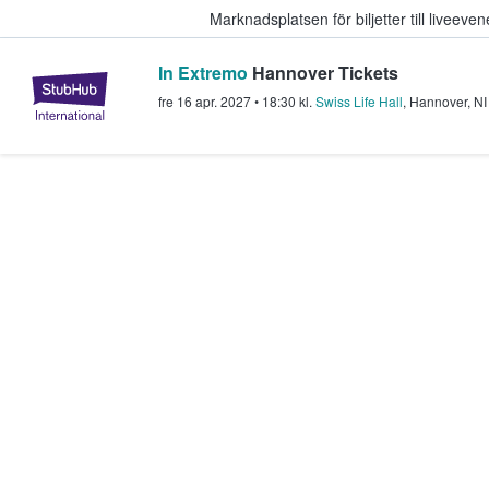
Marknadsplatsen för biljetter till livee
In Extremo
Hannover Tickets
StubHub – där fans köper och sälje
fre 16 apr. 2027
•
18:30
kl.
Swiss Life Hall
,
Hannover
,
NI