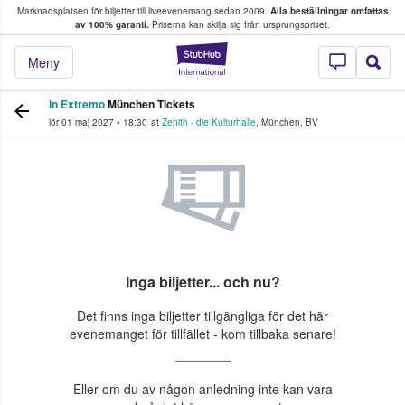
Marknadsplatsen för biljetter till liveevenemang sedan 2009.
Alla beställningar omfattas
ns köper och säljer biljetter.
av 100% garanti.
Priserna kan skilja sig från ursprungspriset.
StubHub – där fans
Meny
In Extremo
München Tickets
lör 01 maj 2027
•
18:30
at
Zenith - die Kulturhalle
,
München
,
BV
Inga biljetter... och nu?
Det finns inga biljetter tillgängliga för det här
evenemanget för tillfället - kom tillbaka senare!
Eller om du av någon anledning inte kan vara