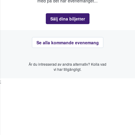
med på det här evenemanget...
Sälj dina biljetter
Se alla kommande evenemang
Är du intresserad av andra alternativ? Kolla vad
vi har tillgängligt.
;