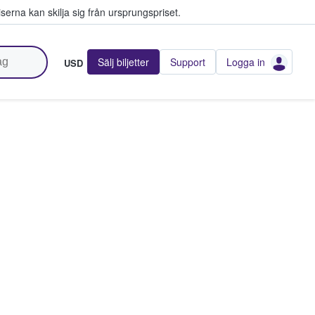
serna kan skilja sig från ursprungspriset.
Sälj biljetter
Support
Logga in
USD