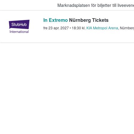
Marknadsplatsen för biljetter till livee
In Extremo
Nürnberg Tickets
StubHub – där fans köper och sälje
fre 23 apr. 2027
•
18:30
kl.
KIA Metropol Arena
,
Nürnber