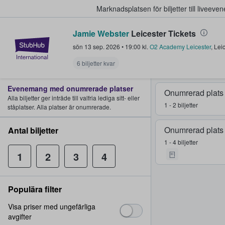
Marknadsplatsen för biljetter till livee
Jamie Webster
Leicester Tickets
StubHub – där fans köper och sälje
sön 13 sep. 2026
•
19:00
kl.
O2 Academy Leicester
,
Leic
6 biljetter kvar
Evenemang med onumrerade platser
Onumrerad plats
Alla biljetter ger inträde till valfria lediga sitt- eller
1 - 2 biljetter
ståplatser. Alla platser är onumrerade.
Onumrerad plats
Antal biljetter
1 - 4 biljetter
1
2
3
4
Populära filter
Visa priser med ungefärliga
avgifter