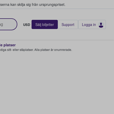
serna kan skilja sig från ursprungspriset.
Sälj biljetter
Support
Logga in
USD
 platser
 lediga sitt- eller ståplatser. Alla platser är onumrerade.