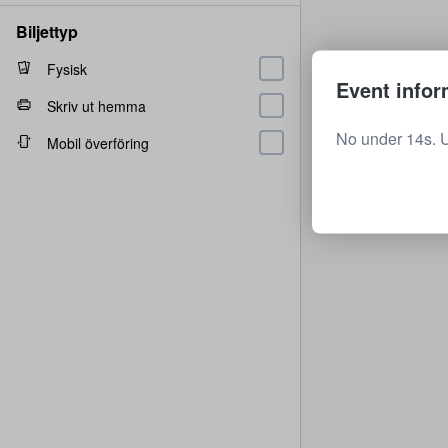
Biljettyp
Fysisk
Event infor
Skriv ut hemma
No under 14s. 
Mobil överföring