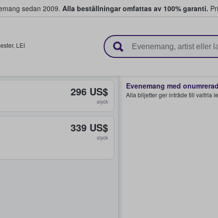
venemang sedan 2009.
Alla beställningar omfattas av 100% garanti.
Pri
r biljetter.
ester
,
LEI
Evenemang med onumrerade
296 US$
Alla biljetter ger inträde till valfria
styck
339 US$
styck