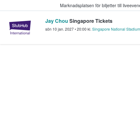
Marknadsplatsen för biljetter till livee
Jay Chou
Singapore Tickets
StubHub – där fans köper och sälje
sön 10 jan. 2027
•
20:00
kl.
Singapore National Stadiu