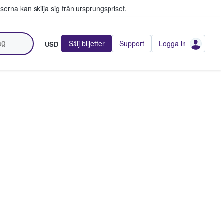
serna kan skilja sig från ursprungspriset.
Sälj biljetter
Support
Logga in
USD