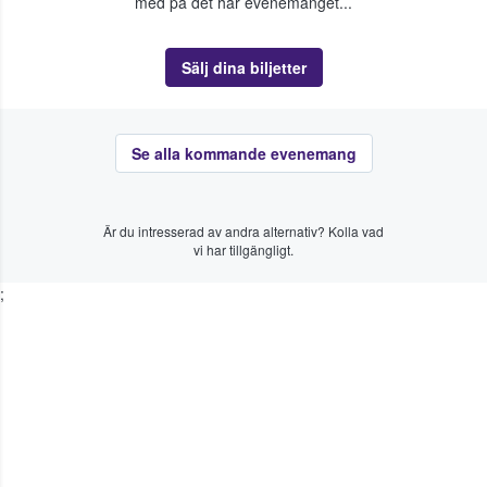
med på det här evenemanget...
Sälj dina biljetter
Se alla kommande evenemang
Är du intresserad av andra alternativ? Kolla vad
vi har tillgängligt.
;