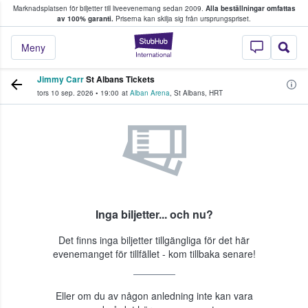
Marknadsplatsen för biljetter till liveevenemang sedan 2009.
Alla beställningar omfattas
ns köper och säljer biljetter.
av 100% garanti.
Priserna kan skilja sig från ursprungspriset.
StubHub – där fans
Meny
Jimmy Carr
St Albans Tickets
tors 10 sep. 2026
•
19:00
at
Alban Arena
,
St Albans
,
HRT
Inga biljetter... och nu?
Det finns inga biljetter tillgängliga för det här
evenemanget för tillfället - kom tillbaka senare!
Eller om du av någon anledning inte kan vara