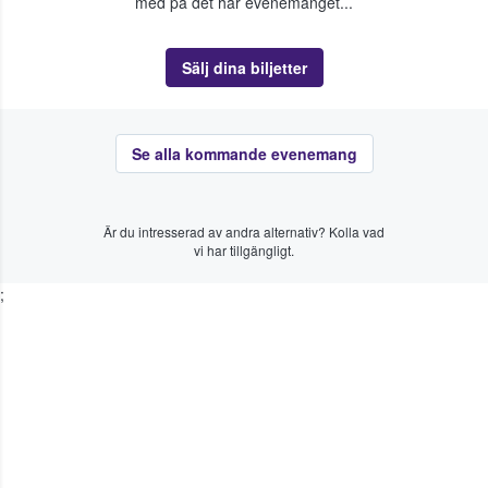
med på det här evenemanget...
Sälj dina biljetter
Se alla kommande evenemang
Är du intresserad av andra alternativ? Kolla vad
vi har tillgängligt.
;