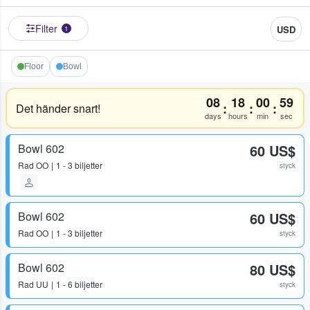
Filter
USD
1
Floor
Bowl
08
18
00
59
:
:
:
Det händer snart!
days
hours
min
sec
Bowl 602
60 US$
Rad
OO
1 - 3 biljetter
styck
Bowl 602
60 US$
Rad
OO
1 - 3 biljetter
styck
Bowl 602
80 US$
Rad
UU
1 - 6 biljetter
styck