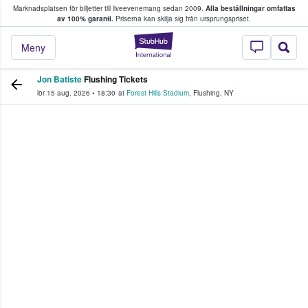
Marknadsplatsen för biljetter till liveevenemang sedan 2009.
Alla beställningar omfattas
ns köper och säljer biljetter.
av 100% garanti.
Priserna kan skilja sig från ursprungspriset.
StubHub – där fans
Meny
Jon Batiste
Flushing Tickets
lör 15 aug. 2026
•
18:30
at
Forest Hills Stadium
,
Flushing
,
NY