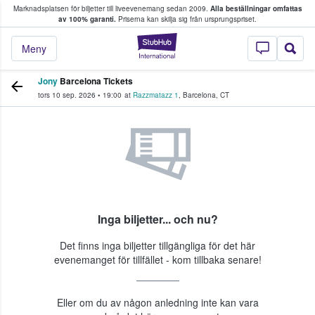
Marknadsplatsen för biljetter till liveevenemang sedan 2009.
Alla beställningar omfattas
ns köper och säljer biljetter.
av 100% garanti.
Priserna kan skilja sig från ursprungspriset.
StubHub – där fans
Meny
Jony
Barcelona Tickets
tors 10 sep. 2026
•
19:00
at
Razzmatazz 1
,
Barcelona
,
CT
Inga biljetter... och nu?
Det finns inga biljetter tillgängliga för det här
evenemanget för tillfället - kom tillbaka senare!
Eller om du av någon anledning inte kan vara