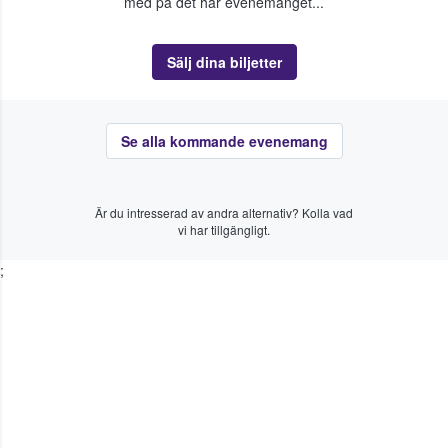
med på det här evenemanget...
Sälj dina biljetter
Se alla kommande evenemang
Är du intresserad av andra alternativ? Kolla vad
vi har tillgängligt.
;