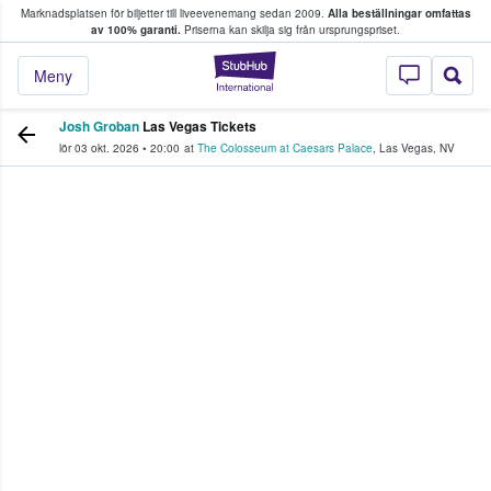
Marknadsplatsen för biljetter till liveevenemang sedan 2009.
Alla beställningar omfattas
ns köper och säljer biljetter.
av 100% garanti.
Priserna kan skilja sig från ursprungspriset.
StubHub – där fans
Meny
Josh Groban
Las Vegas Tickets
lör 03 okt. 2026
•
20:00
at
The Colosseum at Caesars Palace
,
Las Vegas
,
NV