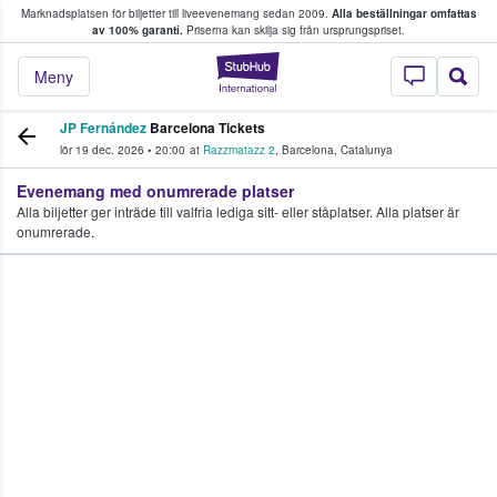
Marknadsplatsen för biljetter till liveevenemang sedan 2009.
Alla beställningar omfattas
ns köper och säljer biljetter.
av 100% garanti.
Priserna kan skilja sig från ursprungspriset.
StubHub – där fans
Meny
JP Fernández
Barcelona Tickets
lör 19 dec. 2026
•
20:00
at
Razzmatazz 2
,
Barcelona
,
Catalunya
Evenemang med onumrerade platser
Alla biljetter ger inträde till valfria lediga sitt- eller ståplatser. Alla platser är
onumrerade.