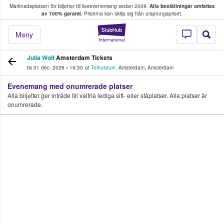
Marknadsplatsen för biljetter till liveevenemang sedan 2009.
Alla beställningar omfattas
ns köper och säljer biljetter.
av 100% garanti.
Priserna kan skilja sig från ursprungspriset.
StubHub – där fans
Meny
Julia Wolf
Amsterdam Tickets
tis 01 dec. 2026
•
19:30
at
Tolhuistuin
,
Amsterdam
,
Amsterdam
Evenemang med onumrerade platser
Alla biljetter ger inträde till valfria lediga sitt- eller ståplatser. Alla platser är
onumrerade.