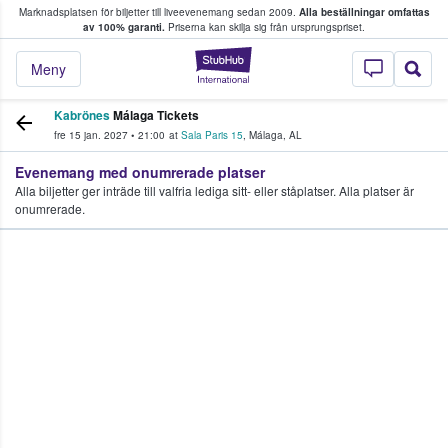
Marknadsplatsen för biljetter till liveevenemang sedan 2009.
Alla beställningar omfattas
ns köper och säljer biljetter.
av 100% garanti.
Priserna kan skilja sig från ursprungspriset.
StubHub – där fans
Meny
Kabrönes
Málaga Tickets
fre 15 jan. 2027
•
21:00
at
Sala Paris 15
,
Málaga
,
AL
Evenemang med onumrerade platser
Alla biljetter ger inträde till valfria lediga sitt- eller ståplatser. Alla platser är
onumrerade.