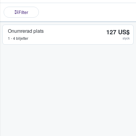
Filter
Onumrerad plats
127 US$
1 - 4 biljetter
styck