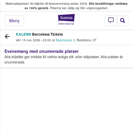
Marknadsplatsen för biljetter till liveevenemang sedan 2009.
Alla beställningar omfattas
ns köper och säljer biljetter.
av 100% garanti.
Priserna kan skilja sig från ursprungspriset.
StubHub – där fans
Meny
KALENN
Barcelona Tickets
sön 15 nov. 2026
•
20:00
at
Razzmatazz 3
,
Barcelona
,
CT
Evenemang med onumrerade platser
Alla biljetter ger inträde till valfria lediga sitt- eller ståplatser. Alla platser är
onumrerade.