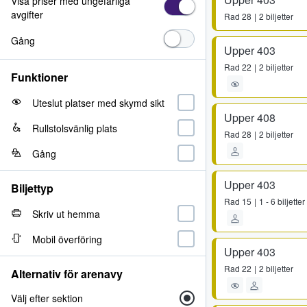
Visa priser med ungefärliga
avgifter
Rad
28
2 biljetter
Gång
Upper 403
Rad
22
2 biljetter
Funktioner
Uteslut platser med skymd sikt
Upper 408
Rullstolsvänlig plats
Rad
28
2 biljetter
Gång
Upper 403
Biljettyp
Rad
15
1 - 6 biljetter
Skriv ut hemma
Mobil överföring
Upper 403
Rad
22
2 biljetter
Alternativ för arenavy
Välj efter sektion