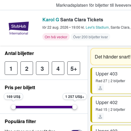
Marknadsplatsen för biljetter till livee
Karol G
Santa Clara Tickets
StubHub – där fans köper och sälje
lör 22 aug. 2026
•
19:00
kl.
Levi's Stadium
,
Santa Clara
Om två veckor
Över 200 biljetter kvar
Antal biljetter
Det händer snart!
1
2
3
4
5+
Upper 403
Rad
27
2 biljetter
Pris per biljett
169 US$
1 257 US$
Upper 402
Rad
15
2 biljetter
Populära filter
Upper 403