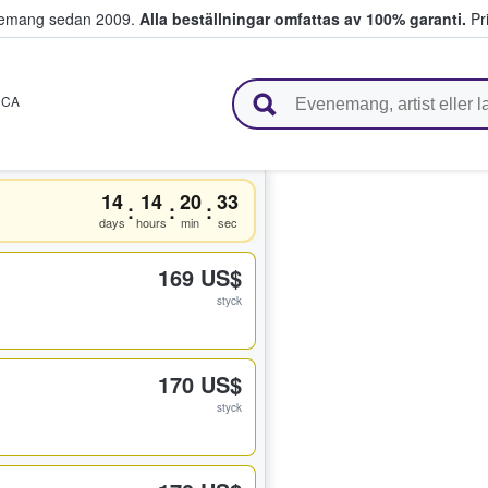
venemang sedan 2009.
Alla beställningar omfattas av 100% garanti.
Pri
r biljetter.
,
CA
14
14
20
33
:
:
:
days
hours
min
sec
169 US$
styck
170 US$
styck