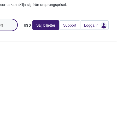
serna kan skilja sig från ursprungspriset.
Sälj biljetter
Support
Logga in
USD