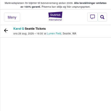
Marknadsplatsen för biljetter till liveevenemang sedan 2009.
Alla beställningar omfattas
ns köper och säljer biljetter.
av 100% garanti.
Priserna kan skilja sig från ursprungspriset.
StubHub – där fans
Meny
Karol G
Seattle Tickets
ons 26 aug. 2026
•
19:00
at
Lumen Field
,
Seattle
,
WA