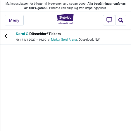
Marknadsplatsen för biljetter till liveevenemang sedan 2009.
Alla beställningar omfattas
ns köper och säljer biljetter.
av 100% garanti.
Priserna kan skilja sig från ursprungspriset.
StubHub – där fans
Meny
Karol G
Düsseldorf Tickets
lör 17 juli 2027
•
19:00
at
Merkur Spiel-Arena
,
Düsseldorf
,
NW