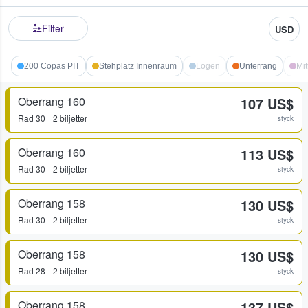
Filter
USD
200 Copas PIT
Stehplatz Innenraum
Logen
Unterrang
Mit
Oberrang 160
107 US$
Rad
30
2 biljetter
styck
Oberrang 160
113 US$
Rad
30
2 biljetter
styck
Oberrang 158
130 US$
Rad
30
2 biljetter
styck
Oberrang 158
130 US$
Rad
28
2 biljetter
styck
Oberrang 158
137 US$