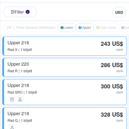
Filter
USD
1
Pit
Floor General Admission
Lower
Upper
Club Level
Sui
Upper 216
243 US$
Rad
X
1 biljett
styck
Upper 220
286 US$
Rad
R
1 biljett
styck
Upper 218
300 US$
Rad
SRO
1 biljett
styck
Upper 219
328 US$
Rad
Q
1 biljett
styck