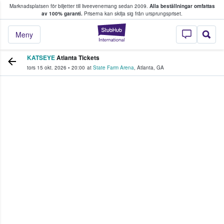
Marknadsplatsen för biljetter till liveevenemang sedan 2009.
Alla beställningar omfattas
ns köper och säljer biljetter.
av 100% garanti.
Priserna kan skilja sig från ursprungspriset.
StubHub – där fans
Meny
KATSEYE
Atlanta Tickets
tors 15 okt. 2026
•
20:00
at
State Farm Arena
,
Atlanta
,
GA