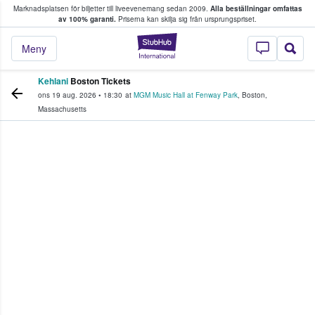
Marknadsplatsen för biljetter till liveevenemang sedan 2009.
Alla beställningar omfattas
ns köper och säljer biljetter.
av 100% garanti.
Priserna kan skilja sig från ursprungspriset.
StubHub – där fans
Meny
Kehlani
Boston Tickets
ons 19 aug. 2026
•
18:30
at
MGM Music Hall at Fenway Park
,
Boston
,
Massachusetts