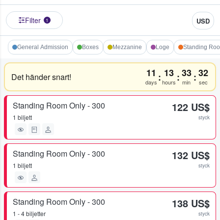
Filter
USD
1
General Admission
Boxes
Mezzanine
Loge
Standing Roo
11
13
33
32
:
:
:
Det händer snart!
days
hours
min
sec
Standing Room Only - 300
122 US$
1 biljett
styck
Standing Room Only - 300
132 US$
1 biljett
styck
Standing Room Only - 300
138 US$
1 - 4 biljetter
styck