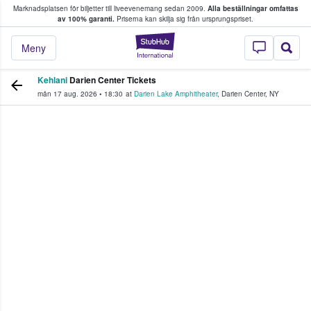
Marknadsplatsen för biljetter till liveevenemang sedan 2009.
Alla beställningar omfattas
ns köper och säljer biljetter.
av 100% garanti.
Priserna kan skilja sig från ursprungspriset.
StubHub – där fans
Meny
Kehlani
Darien Center Tickets
mån 17 aug. 2026
•
18:30
at
Darien Lake Amphitheater
,
Darien Center
,
NY