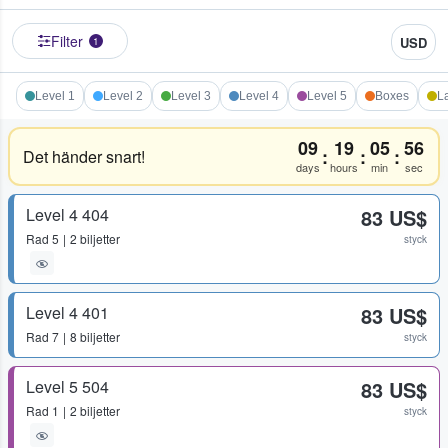
Filter
USD
1
Level 1
Level 2
Level 3
Level 4
Level 5
Boxes
L
09
19
05
56
:
:
:
Det händer snart!
days
hours
min
sec
Level 4 404
83 US$
Rad
5
2 biljetter
styck
Level 4 401
83 US$
Rad
7
8 biljetter
styck
Level 5 504
83 US$
Rad
1
2 biljetter
styck