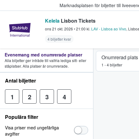
Marknadsplatsen för biljetter till livee
Kelela
Lisbon Tickets
StubHub – där fans köper och sälje
ons 21 okt. 2026
•
21:00
kl.
LAV - Lisboa ao Vivo
,
Lisbo
4 biljetter kvar
Evenemang med onumrerade platser
Onumrerad plats
Alla biljetter ger inträde till valfria lediga sitt- eller
1 - 4 biljetter
ståplatser. Alla platser är onumrerade.
Antal biljetter
1
2
3
4
Populära filter
Visa priser med ungefärliga
avgifter