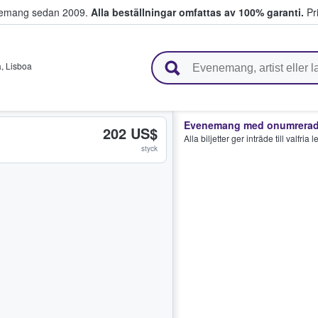
venemang sedan 2009.
Alla beställningar omfattas av 100% garanti.
Pri
r biljetter.
a
,
Lisboa
Evenemang med onumrerade
202 US$
Alla biljetter ger inträde till valfria
styck