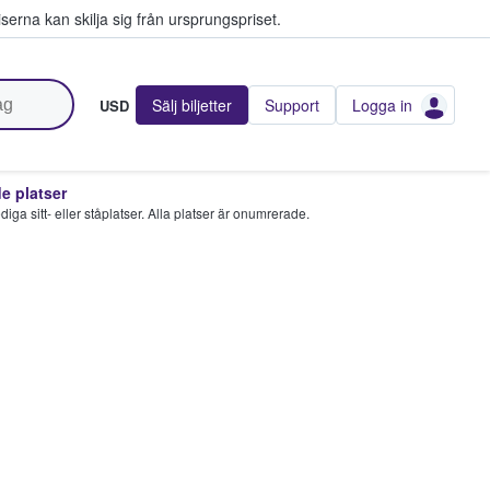
serna kan skilja sig från ursprungspriset.
Sälj biljetter
Support
Logga in
USD
 platser
 lediga sitt- eller ståplatser. Alla platser är onumrerade.