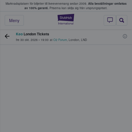
Marknadsplatsen för biljetter till liveevenemang sedan 2009.
Alla beställningar omfattas
ns köper och säljer biljetter.
av 100% garanti.
Priserna kan skilja sig från ursprungspriset.
StubHub – där fans
Meny
Keo
London Tickets
fre 30 okt. 2026
•
19:00
at
O2 Forum
,
London
,
LND