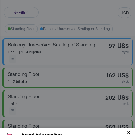
Filter
USD
Standing Floor
Balcony Unreserved Seating or Standing
Balcony Unreserved Seating or Standing
97 US$
Rad
0
1 - 4 biljetter
styck
Standing Floor
162 US$
1 - 2 biljetter
styck
Standing Floor
202 US$
1 biljett
styck
Standing Floor
263 US$
1 - 2 biljetter
Event information
styck