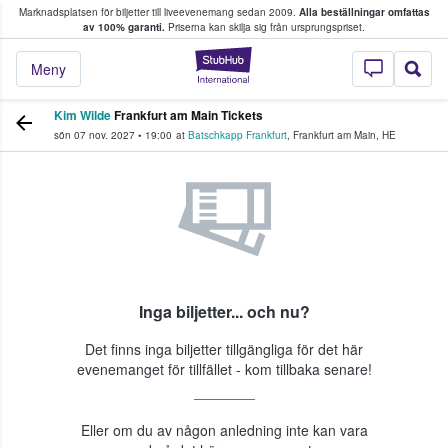
Marknadsplatsen för biljetter till liveevenemang sedan 2009.
Alla beställningar omfattas
ns köper och säljer biljetter.
av 100% garanti.
Priserna kan skilja sig från ursprungspriset.
StubHub – där fans
Meny
Kim Wilde
Frankfurt am Main Tickets
sön 07 nov. 2027
•
19:00
at
Batschkapp Frankfurt
,
Frankfurt am Main
,
HE
Inga biljetter... och nu?
Det finns inga biljetter tillgängliga för det här
evenemanget för tillfället - kom tillbaka senare!
Eller om du av någon anledning inte kan vara