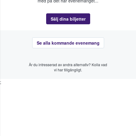
med på det här evenemanget...
Sälj dina biljetter
Se alla kommande evenemang
Är du intresserad av andra alternativ? Kolla vad
vi har tillgängligt.
;