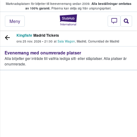
Marknadsplatsen för biljetter till liveevenemang sedan 2009.
Alla beställningar omfattas
ns köper och säljer biljetter.
av 100% garanti.
Priserna kan skilja sig från ursprungspriset.
StubHub – där fans
Meny
Kingfishr
Madrid Tickets
ons 25 nov. 2026
•
21:00
at
Sala Wagon
,
Madrid
,
Comunidad de Madrid
Evenemang med onumrerade platser
Alla biljetter ger inträde till valfria lediga sitt- eller ståplatser. Alla platser är
onumrerade.