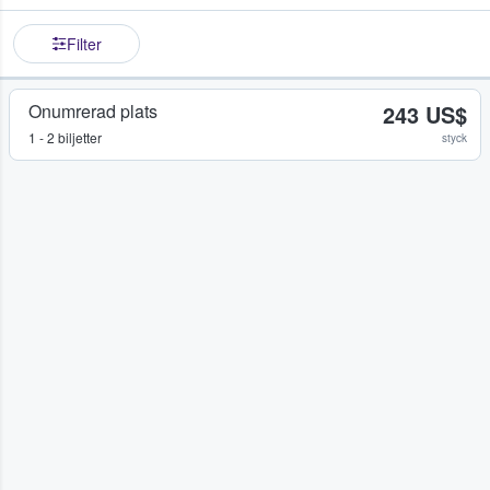
Filter
Onumrerad plats
243 US$
1 - 2 biljetter
styck