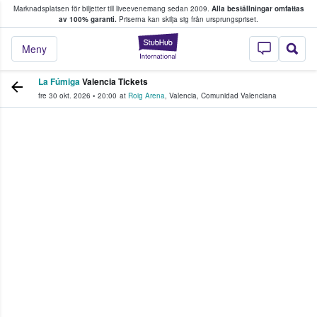
Marknadsplatsen för biljetter till liveevenemang sedan 2009.
Alla beställningar omfattas
ns köper och säljer biljetter.
av 100% garanti.
Priserna kan skilja sig från ursprungspriset.
StubHub – där fans
Meny
La Fúmiga
Valencia Tickets
fre 30 okt. 2026
•
20:00
at
Roig Arena
,
Valencia
,
Comunidad Valenciana