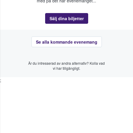
med på det här evenemanget...
Sälj dina biljetter
Se alla kommande evenemang
Är du intresserad av andra alternativ? Kolla vad
vi har tillgängligt.
;