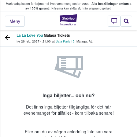
Marknadsplatsen för biljetter till liveevenemang sedan 2009.
Alla beställningar omfattas
ns köper och säljer biljetter.
av 100% garanti.
Priserna kan skilja sig från ursprungspriset.
StubHub – där fans
Meny
La La Love You
Málaga Tickets
fre 26 feb. 2027
•
21:00
at
Sala Paris 15
,
Málaga
,
AL
Inga biljetter... och nu?
Det finns inga biljetter tillgängliga för det här
evenemanget för tillfället - kom tillbaka senare!
Eller om du av någon anledning inte kan vara