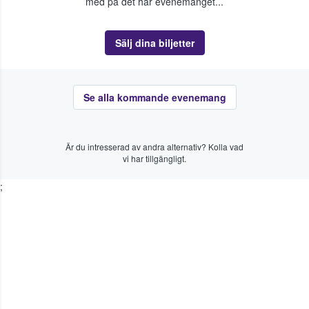
med på det här evenemanget...
Sälj dina biljetter
Se alla kommande evenemang
Är du intresserad av andra alternativ? Kolla vad
vi har tillgängligt.
;