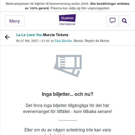
Marknadsplatsen för biljetter till liveevenemang sedan 2009.
Alla beställningar omfattas
ns köper och säljer biljetter.
av 100% garanti.
Priserna kan skilja sig från ursprungspriset.
StubHub – där fans
Meny
La La Love You
Murcia Tickets
lör 27 feb. 2027
•
21:00
at
Sala Mamba
,
Murcia
,
Región de Murcia
Inga biljetter... och nu?
Det finns inga biljetter tillgängliga för det här
evenemanget för tillfället - kom tillbaka senare!
Eller om du av någon anledning inte kan vara