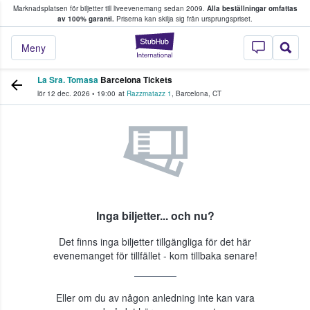
Marknadsplatsen för biljetter till liveevenemang sedan 2009.
Alla beställningar omfattas
ns köper och säljer biljetter.
av 100% garanti.
Priserna kan skilja sig från ursprungspriset.
StubHub – där fans
Meny
La Sra. Tomasa
Barcelona Tickets
lör 12 dec. 2026
•
19:00
at
Razzmatazz 1
,
Barcelona
,
CT
Inga biljetter... och nu?
Det finns inga biljetter tillgängliga för det här
evenemanget för tillfället - kom tillbaka senare!
Eller om du av någon anledning inte kan vara