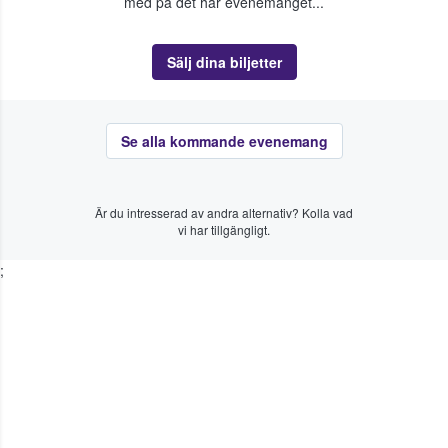
med på det här evenemanget...
Sälj dina biljetter
Se alla kommande evenemang
Är du intresserad av andra alternativ? Kolla vad
vi har tillgängligt.
;