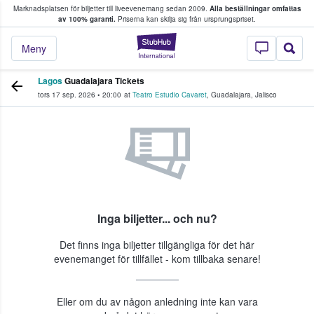
Marknadsplatsen för biljetter till liveevenemang sedan 2009.
Alla beställningar omfattas
ns köper och säljer biljetter.
av 100% garanti.
Priserna kan skilja sig från ursprungspriset.
StubHub – där fans
Meny
Lagos
Guadalajara Tickets
tors 17 sep. 2026
•
20:00
at
Teatro Estudio Cavaret
,
Guadalajara
,
Jalisco
Inga biljetter... och nu?
Det finns inga biljetter tillgängliga för det här
evenemanget för tillfället - kom tillbaka senare!
Eller om du av någon anledning inte kan vara