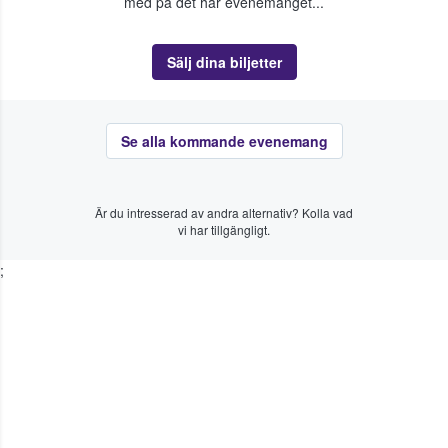
med på det här evenemanget...
Sälj dina biljetter
Se alla kommande evenemang
Är du intresserad av andra alternativ? Kolla vad
vi har tillgängligt.
;