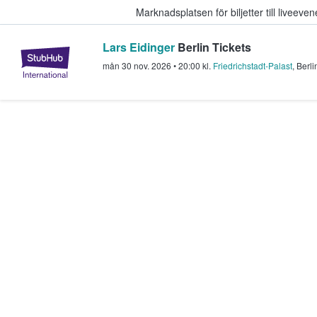
Marknadsplatsen för biljetter till livee
Lars Eidinger
Berlin Tickets
StubHub – där fans köper och sälje
mån 30 nov. 2026
•
20:00
kl.
Friedrichstadt-Palast
,
Berli