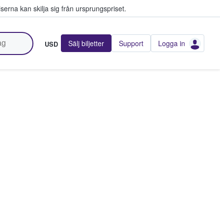
serna kan skilja sig från ursprungspriset.
Sälj biljetter
Support
Logga in
USD