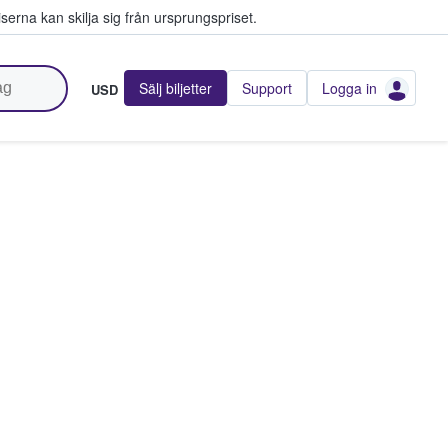
serna kan skilja sig från ursprungspriset.
Sälj biljetter
Support
Logga in
USD