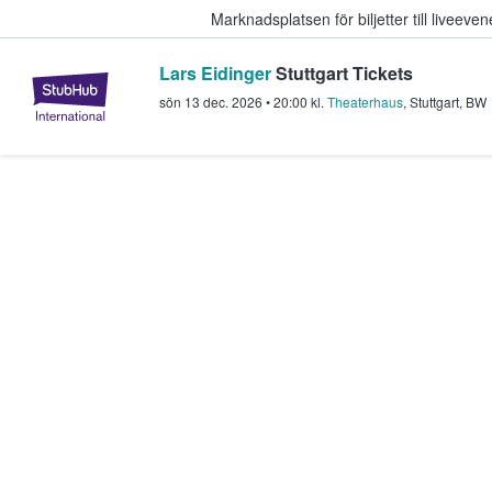
Marknadsplatsen för biljetter till livee
Lars Eidinger
Stuttgart Tickets
StubHub – där fans köper och sälje
sön 13 dec. 2026
•
20:00
kl.
Theaterhaus
,
Stuttgart
,
BW