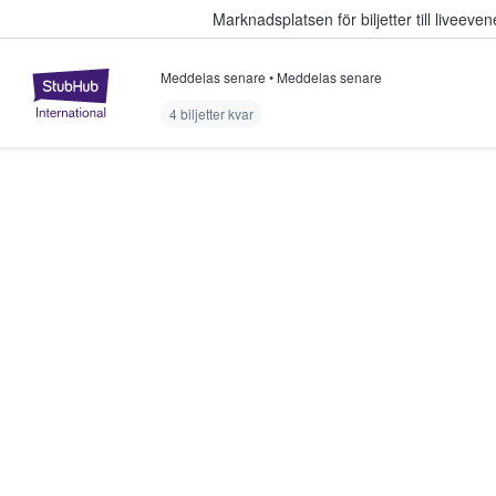
Marknadsplatsen för biljetter till livee
Meddelas senare
•
Meddelas senare
StubHub – där fans köper och sälje
4 biljetter kvar