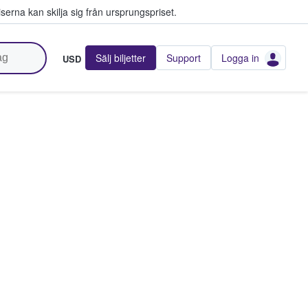
serna kan skilja sig från ursprungspriset.
Sälj biljetter
Support
Logga in
USD