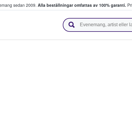
venemang sedan 2009.
Alla beställningar omfattas av 100% garanti.
Pri
r biljetter.