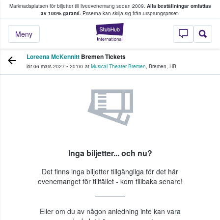
Marknadsplatsen för biljetter till liveevenemang sedan 2009.
Alla beställningar omfattas
ns köper och säljer biljetter.
av 100% garanti.
Priserna kan skilja sig från ursprungspriset.
StubHub – där fans
Meny
Loreena McKennitt
Bremen Tickets
lör 06 mars 2027
•
20:00
at
Musical Theater Bremen
,
Bremen
,
HB
Inga biljetter... och nu?
Det finns inga biljetter tillgängliga för det här
evenemanget för tillfället - kom tillbaka senare!
Eller om du av någon anledning inte kan vara