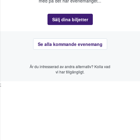
med på det här evenemanget...
Sälj dina biljetter
Se alla kommande evenemang
Är du intresserad av andra alternativ? Kolla vad
vi har tillgängligt.
;